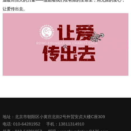
让爱传出去。
地址：北京市朝阳区小黄庄北街2号外贸安贞大楼C座309
电话: 010-64281952
手机：13811314910