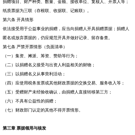
捐赠项目、财产种类、数量、金额、接收单位、复核人、开票人等；
纸质票据为三联（存根联、收据联、记账联）。
第六条 开具情形
依法接受用于公益事业的捐赠，应当向捐赠人开具捐赠票据；捐赠人
匿名或放弃票据的，仍应规范开具并做好记录、留存备查。
第七条 严禁开票情形（负面清单）
（一）集资、摊派、筹资、赞助等行为；
（二）以捐赠名义接受与出资人利益相关的财物；
（三）以捐赠名义从事营利活动；
（四）应使用税务发票或其他财政票据的交换交易、服务收入等；
（五）受赠财产未经验收确认，由捐赠人直接转移第三方；
（六）不具有公益性的捐赠；
（七）财政部门认定的其他不得开票情形。
第三章 票据领用与核发