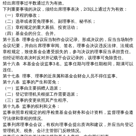
经出席理事过半数通过方为有效。
下列重要事项的决议，须经出席理事表决，2/3以上通过方为有效：
（一）章程的修改；
（二）选举或者罢免理事长、副理事长、秘书长；
（三）章程规定的重大募捐、投资活动；
（四）基金会的分立、合并。
第十五条 理事会会议应当制作会议记录。形成决议的，应当当场制作
会议纪要，并由出席理事审阅、签名。理事会决议违反法律、法规或
章程规定，致使基金会遭受损失的，参与决议的理事应当承担责任。
但经证明在表决时反对并记载于会议记录的，该理事可免除责任。
第十六条 本基金会设监事3名。监事任期与理事任期相同，期满可以
连任。
第十七条 理事、理事的近亲属和基金会财会人员不得任监事。
第十八条 监事的产生和罢免：
（一）监事由主要捐赠人选派；
（二）登记管理机关根据工作需要选派；
（三）监事的变更依照其产生程序。
第十九条 监事的权利和义务：
监事依照章程规定的程序检查基金会财务和会计资料，监督理事会遵
守法律和章程的情况。
监事列席理事会会议，有权向理事会提出质询和建议，并应当向登记
管理机关、税务、会计主管部门反映情况。