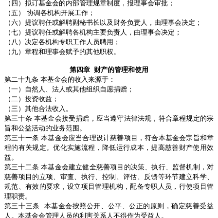
（四）拟订基金会的内部管理规章制度，报理事会审批；
（五） 协调各机构开展工作；
（六）提议聘任或解聘副秘书长以及财务负责人，由理事会决定；
（七）提议聘任或解聘各机构主要负责人，由理事会决定；
（八）决定各机构专职工作人员聘用；
（九）章程和理事会赋予的其他职权。
第四章 财产的管理和使用
第二十九条 本基金会的收入来源于：
（一）自然人、法人或其他组织自愿捐赠；
（二）投资收益；
（三）其他合法收入。
第三十条 本基金会接受捐赠，应当遵守法律法规，符合章程规定的宗
旨和公益活动的业务范围。
第三十一条 本基金会应当合理设计慈善项目，符合本基金会宗旨和章
程的有关规定。优化实施流程，降低运行成本，提高慈善财产使用效
益。
第三十二条 本基金会建立健全慈善项目的决策、执行、监督机制，对
慈善项目的立项、审查、执行、控制、评估、反馈等环节建立科学、
规范、有效的要求，设立项目管理机构，配备专职人员，行使项目管
理职责。
第三十三条 本基金会按照公开、公平、公正的原则，确定慈善受益
人。本基金会管理人员的利害关系人不得作为受益人。