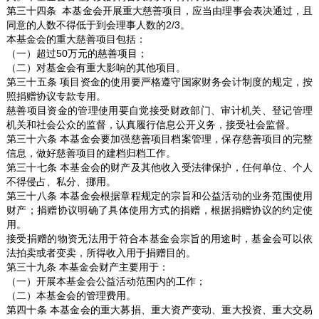
第三十四条 本基金会开展重大慈善项目，应当由理事会表决通过，且
同意的人数不得低于到会理事人数的2/3。
本基金会的重大慈善项目包括：
（一）超过50万元的慈善项目；
（二）对基金会有重大影响的其他项目。
第三十五条 项目资金的使用要严格遵守国家财务会计制度的规定，按
照捐赠协议专款专用。
慈善项目资金的管理使用要自觉接受财政部门、审计机关、登记管理
机关和社会公众的监督，认真履行信息公开义务，接受社会监督。
第三十六条 本基金会要加强慈善项目档案管理，保存慈善项目的完整
信息，做好慈善项目的建档归档工作。
第三十七条 本基金会的财产及其他收入受法律保护，任何单位、个人
不得侵占、私分、挪用。
第三十八条 本基金会根据章程规定的宗旨和公益活动的业务范围使用
财产；捐赠协议明确了具体使用方式的捐赠，根据捐赠协议的约定使
用。
接受捐赠的物资无法用于符合本基金会宗旨的用途时，基金会可以依
法拍卖或者变卖，所得收入用于捐赠目的。
第三十九条 本基金会财产主要用于：
（一）开展本基金会公益活动范围内的工作；
（二）本基金会的管理费用。
第四十条 本基金会的重大募捐、重大资产变动、重大投资、重大交易