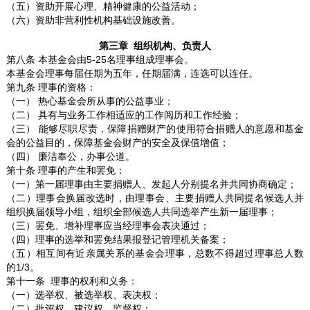
（五）资助开展心理、精神健康的公益活动；
（六）资助非营利性机构基础设施改善。
第三章 组织机构、负责人
第八条 本基金会由5-25名理事组成理事会。
本基金会理事每届任期为五年，任期届满，连选可以连任。
第九条 理事的资格：
（一） 热心基金会所从事的公益事业；
（二） 具有与业务工作相适应的工作阅历和工作经验；
（三） 能够尽职尽责，保障捐赠财产的使用符合捐赠人的意愿和基金
会的公益目的，保障基金会财产的安全及保值增值；
（四） 廉洁奉公，办事公道。
第十条 理事的产生和罢免：
（一）第一届理事由主要捐赠人、发起人分别提名并共同协商确定；
（二）理事会换届改选时，由理事会、主要捐赠人共同提名候选人并
组织换届领导小组，组织全部候选人共同选举产生新一届理事；
（三）罢免、增补理事应当经理事会表决通过；
（四）理事的选举和罢免结果报登记管理机关备案；
（五）相互间有近亲属关系的基金会理事，总数不得超过理事总人数
的1/3。
第十一条 理事的权利和义务：
（一）选举权、被选举权、表决权；
（二）批评权、建议权、监督权；