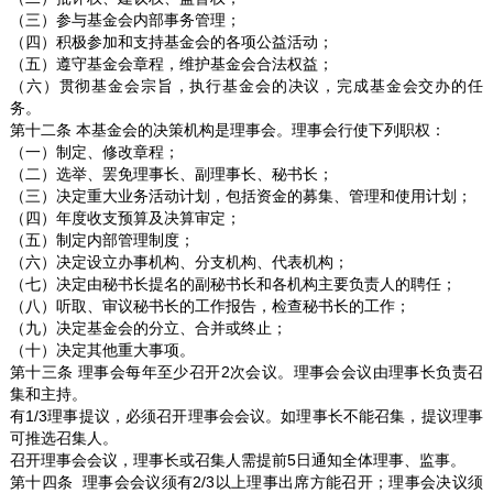
（三）参与基金会内部事务管理；
（四）积极参加和支持基金会的各项公益活动；
（五）遵守基金会章程，维护基金会合法权益；
（六）贯彻基金会宗旨，执行基金会的决议，完成基金会交办的任
务。
第十二条 本基金会的决策机构是理事会。理事会行使下列职权：
（一）制定、修改章程；
（二）选举、罢免理事长、副理事长、秘书长；
（三）决定重大业务活动计划，包括资金的募集、管理和使用计划；
（四）年度收支预算及决算审定；
（五）制定内部管理制度；
（六）决定设立办事机构、分支机构、代表机构；
（七）决定由秘书长提名的副秘书长和各机构主要负责人的聘任；
（八）听取、审议秘书长的工作报告，检查秘书长的工作；
（九）决定基金会的分立、合并或终止；
（十）决定其他重大事项。
第十三条 理事会每年至少召开2次会议。理事会会议由理事长负责召
集和主持。
有1/3理事提议，必须召开理事会会议。如理事长不能召集，提议理事
可推选召集人。
召开理事会会议，理事长或召集人需提前5日通知全体理事、监事。
第十四条 理事会会议须有2/3以上理事出席方能召开；理事会决议须