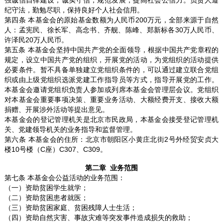
强诚信自律建设，诚实守信，规范发展，提高社会公信力。负责人遵
纪守法，勤勉尽职，保持良好个人社会信用。
第四条 本基金会的原始基金数额为人民币200万元，全部来源于自然
人：孟宪民、徐长军、高念书、齐舰、陈峰、郑新标各30万人民币、
许泽民20万人民币。
第五条 本基金会坚持中国共产党的全面领导，根据中国共产党章程的
规定，设立中国共产党的组织，开展党的活动，为党组织的活动提供
必要条件。暂不具备单独建立党组织条件的，可以通过建立联合党组
织或由上级党组织选派党建工作指导员等方式，指导开展党的工作。
本基金会邀请党组织负责人参加或列席本基金会管理层会议。党组织
对本基金会重要事项决策、重要业务活动、大额经费开支、接收大额
捐赠、开展涉外活动等提出意见。
本基金会的登记管理机关是北京市民政局，本基金会接受登记管理机
关、党建领导机关的业务指导和监督管理。
第六条 本基金会的住所：北京市朝阳区小黄庄北街2号外经贸安贞大
楼10号楼（C座）C307、C309。
第二章 业务范围
第七条 本基金会公益活动的业务范围：
（一）资助贫困学生就学；
（二）资助贫困患者就医；
（三）资助贫困家庭、贫困残障人士生活；
（四）资助自然灾害、事故灾难等突发事件造成损失的救助；