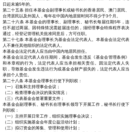
日起未逾5年的。
第二十五条 担任本基金会副理事长或秘书长的香港居民、澳门居民、
台湾居民以及外国人，每年在中国内地居留时间不得少于3个月。
第二十六条 本基金会的理事长、副理事长、秘书长每届任期5年，连
任不超过两届。因特殊情况需超届连任的，须经理事会特殊程序表决
通过，经登记管理机关批准同意后，方可任职。
第二十七条 本基金会理事长为基金会法定代表人。本基金会法定代表
人不兼任其他组织的法定代表人。
本基金会法定代表人应当由中国内地居民担任。
本基金会法定代表人在任期间，基金会发生违反《基金会管理条例》
和本章程的行为，法定代表人应当承担相关责任。因法定代表人失
职，导致基金会发生违法行为或基金会财产损失的，法定代表人应当
承担个人责任。
第二十八条 本基金会理事长行使下列职权：
（一）召集和主持理事会会议；
（二）检查理事会决议的落实情况；
（三）代表基金会签署重要文件；
本基金会副理事长、秘书长在理事长领导下开展工作，秘书长行使下
列职权：
（一）主持开展日常工作，组织实施理事会决议；
（二）组织实施基金会年度公益活动计划；
（三）拟订资金的筹集、管理和使用计划；