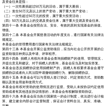
及资金往来是指：
（一）一次性募捐超过50万元的活动，属于重大募捐；
（二）发生50万元及以上的资产变动，属于重大资产变动；
（三）一次性超过50万元的投资，属于重大投资活动；
（四）50万元及以上的交易及资金往来，属于重大交易及资金往来。
第四十一条 本基金会按照合法、安全、有效的原则实现基金的保值、
增值。
第四十二条 本基金会开展慈善活动的年度支出，遵行国家有关法律法
规规定。
本基金会的管理费用遵行国家有关法律法规规定。
第四十三条 本基金会开展公益资助项目，应当向社会公开所开展的公
益资助项目种类以及申请、评审程序。
第四十四条 捐赠人有权向本基金会查询捐赠财产的使用、管理情况，
并提出意见和建议。对于捐赠人的查询，基金会应当及时如实答复。
本基金会违反捐赠协议使用捐赠财产的，捐赠人有权要求基金会遵守
捐赠协议或者向人民法院申请撤销捐赠行为、解除捐赠协议。
第四十五条 本基金会可以与受助人签订协议，约定资助方式、资助数
额以及资金用途和使用方式。
本基金会有权对资助的使用情况进行监督。受助人未按协议约定使用
资助或者有其他违反协议情形的，本基金会有权解除资助协议。
第四十六条 本基金会应当执行国家统一的会计制度，依法进行会计核
算、建立健全内部会计监督制度，保证会计资料合法、真实、准确、
完整。