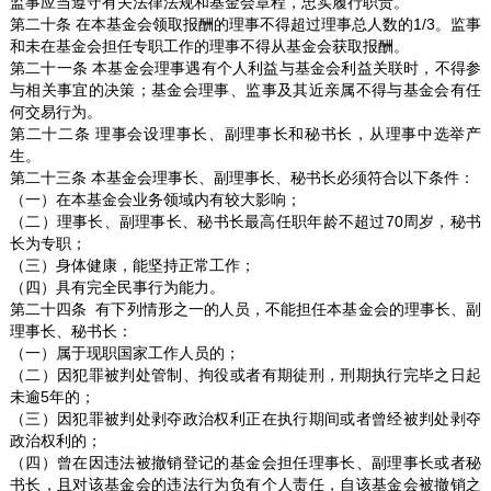
监事应当遵守有关法律法规和基金会章程，忠实履行职责。
第二十条 在本基金会领取报酬的理事不得超过理事总人数的1/3。监事
和未在基金会担任专职工作的理事不得从基金会获取报酬。
第二十一条 本基金会理事遇有个人利益与基金会利益关联时，不得参
与相关事宜的决策；基金会理事、监事及其近亲属不得与基金会有任
何交易行为。
第二十二条 理事会设理事长、副理事长和秘书长，从理事中选举产
生。
第二十三条 本基金会理事长、副理事长、秘书长必须符合以下条件：
（一）在本基金会业务领域内有较大影响；
（二）理事长、副理事长、秘书长最高任职年龄不超过70周岁，秘书
长为专职；
（三）身体健康，能坚持正常工作；
（四）具有完全民事行为能力。
第二十四条 有下列情形之一的人员，不能担任本基金会的理事长、副
理事长、秘书长：
（一）属于现职国家工作人员的；
（二）因犯罪被判处管制、拘役或者有期徒刑，刑期执行完毕之日起
未逾5年的；
（三）因犯罪被判处剥夺政治权利正在执行期间或者曾经被判处剥夺
政治权利的；
（四）曾在因违法被撤销登记的基金会担任理事长、副理事长或者秘
书长，且对该基金会的违法行为负有个人责任，自该基金会被撤销之